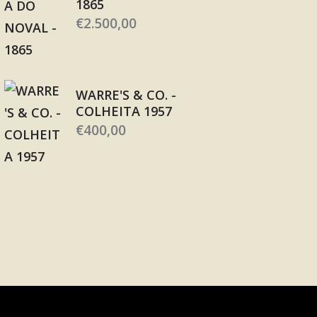
1865
€
2.500,00
WARRE'S & CO. -
COLHEITA 1957
€
400,00