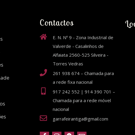
Contactos
Lo
E. N. Nº 9 - Zona Industrial de
s
Valverde - Casalinhos de
o
Alfaiata 2560-525 Silveira -
Torres Vedras
es
261 938 674 – Chamada para
dade
a rede fixa nacional
917 242 552 | 914 390 701 –
Chamada para a rede móvel
ios
nacional
ões
garrafeirantiga@gmail.com