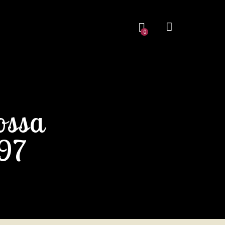
0
ossa
997