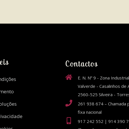
eis
Contactos
E. N. Nº 9 - Zona Industria
ndições
Valverde - Casalinhos de A
amento
2560-525 Silveira - Torr
oluções
261 938 674 – Chamada p
fixa nacional
rivacidade
917 242 552 | 914 390 7
ookies