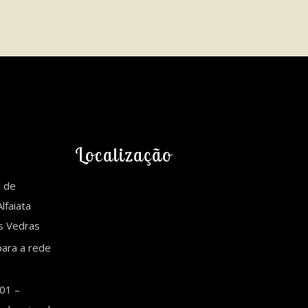
Localização
l de
lfaiata
es Vedras
ara a rede
01 –