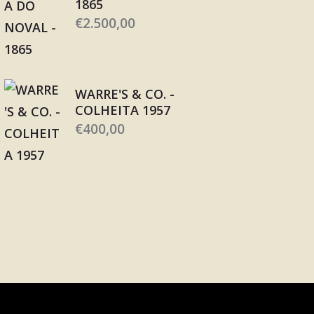
1865
€
2.500,00
WARRE'S & CO. -
COLHEITA 1957
€
400,00