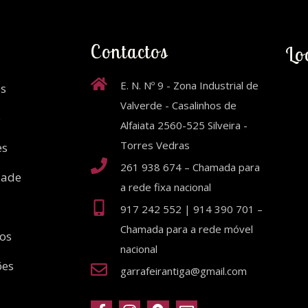
Contactos
Lo
E. N. Nº 9 - Zona Industrial de
s
Valverde - Casalinhos de
o
Alfaiata 2560-525 Silveira -
Torres Vedras
es
261 938 674 – Chamada para
dade
a rede fixa nacional
917 242 552 | 914 390 701 –
Chamada para a rede móvel
ios
nacional
ões
garrafeirantiga@gmail.com