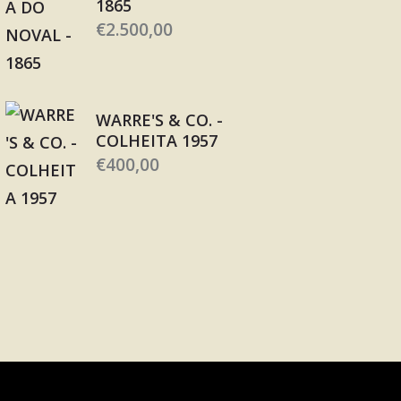
1865
€
2.500,00
WARRE'S & CO. -
COLHEITA 1957
€
400,00