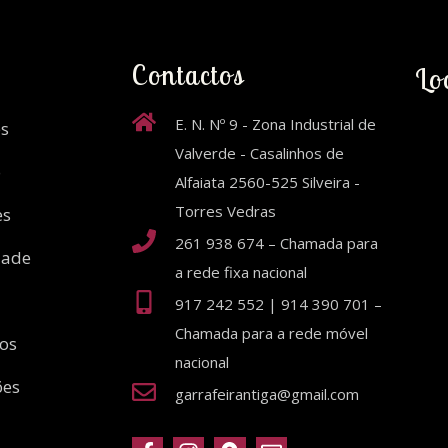
Contactos
Lo
E. N. Nº 9 - Zona Industrial de
s
Valverde - Casalinhos de
o
Alfaiata 2560-525 Silveira -
Torres Vedras
es
261 938 674 – Chamada para
dade
a rede fixa nacional
917 242 552 | 914 390 701 –
Chamada para a rede móvel
ios
nacional
ões
garrafeirantiga@gmail.com