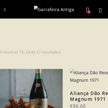
0
A mostrar 13–24 de 37 resultados
Aliança Dão R
Magnum 1971
€
90,00